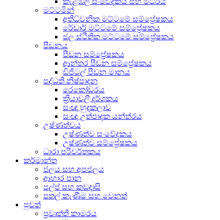
කැළඹිලි සංවේදකය සහ මීටරය
මට්ටමින්
අතිධ්වනික මට්ටමේ සම්ප්‍රේෂකය
රේඩාර් මට්ටමේ සම්ප්‍රේෂකය
ජල ස්ථිතික මට්ටමේ සම්ප්‍රේෂකය
පීඩනය
පීඩන සම්ප්‍රේෂකය
ආන්තර පීඩන සම්ප්‍රේෂකය
ඩිජිටල් පීඩන මානය
පද්ධති නිෂ්පාදන
රෙකෝඩරය
ක්‍රියාවලි දර්ශකය
සංඥා හුදකලාව
සංඥා උත්පාදක යන්ත්රය
උෂ්ණත්වය
උෂ්ණත්ව සංවේදකය
උෂ්ණත්ව සම්ප්‍රේෂකය
ධාරා පරිවර්තකය
කර්මාන්ත
ජලය සහ අපජලය
ආහාර පාන
පල්ප් සහ කඩදාසි
පතල් කැණීම සහ වෙනත්
පුවත්
ප්‍රවෘත්ති කාමරය