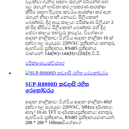
වළක්වා ගැනීම සඳහා: රැහැන් පර්යන්ත සහ
බල රැහැන් භාවිතා කර උපකරණ ආරක්ෂා
කිරීම සඳහා පිටුපස කවරය ආරක්ෂා කර ඇත
රැහැන් නිසා හානි නොවේ. සිලිකොන්
බොත්තම්, දිගු ආයු කාලය: පරීක්ෂණ මිලියන 2
ක් සිදු කිරීමට සිලිකොන් බොත්තම් එහි දිගු
සේවා කාලය තහවුරු කළේය. විශේෂාංග
ආදාන නාලිකාව: විශ්වීය ආදාන නාලිකා 16 ක්
දක්වා බල සැපයුම: 220VAC ප්‍රතිදානය: අනතුරු
ඇඟවීමේ ප්‍රතිදානය, RS485 ප්‍රතිදානය
මානයන්: 144(W)×144(H)×220(D) මි.මී.
පරීක්ෂණයක්
විස්තර
SUP-R8000D කඩදාසි රහිත
රෙකෝඩරය
ආදාන නාලිකාව: විශ්වීය ආදාන නාලිකා 40ක්
දක්වා බල සැපයුම: 220VAC, 50Hzසංදර්ශකය:
අඟල් 10.41 TFT සංදර්ශකයප්‍රතිදානය: අනතුරු
ඇඟවීමේ ප්‍රතිදානය, RS485 ප්‍රතිදානයමානයන්:
288 * 288 * 168mmවිශේෂාංග