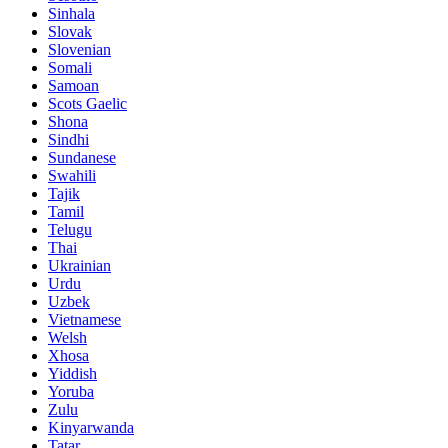
Sinhala
Slovak
Slovenian
Somali
Samoan
Scots Gaelic
Shona
Sindhi
Sundanese
Swahili
Tajik
Tamil
Telugu
Thai
Ukrainian
Urdu
Uzbek
Vietnamese
Welsh
Xhosa
Yiddish
Yoruba
Zulu
Kinyarwanda
Tatar