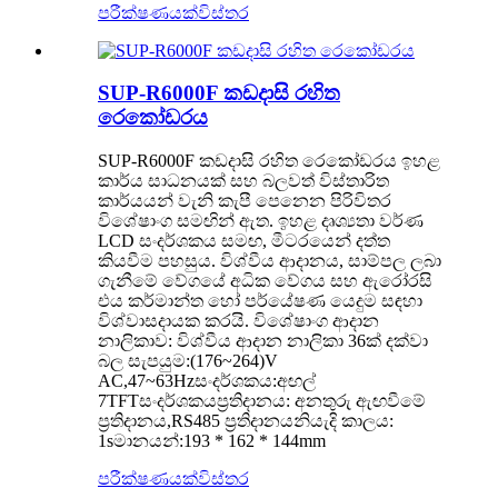
පරීක්ෂණයක්
විස්තර
SUP-R6000F කඩදාසි රහිත
රෙකෝඩරය
SUP-R6000F කඩදාසි රහිත රෙකෝඩරය ඉහළ
කාර්ය සාධනයක් සහ බලවත් විස්තාරිත
කාර්යයන් වැනි කැපී පෙනෙන පිරිවිතර
විශේෂාංග සමඟින් ඇත. ඉහළ දෘශ්‍යතා වර්ණ
LCD සංදර්ශකය සමඟ, මීටරයෙන් දත්ත
කියවීම පහසුය. විශ්වීය ආදානය, සාම්පල ලබා
ගැනීමේ වේගයේ අධික වේගය සහ ඇරෝරසි
එය කර්මාන්ත හෝ පර්යේෂණ යෙදුම සඳහා
විශ්වාසදායක කරයි. විශේෂාංග ආදාන
නාලිකාව: විශ්වීය ආදාන නාලිකා 36ක් දක්වා
බල සැපයුම:(176~264)V
AC,47~63Hzසංදර්ශකය:අඟල්
7TFTසංදර්ශකයප්‍රතිදානය: අනතුරු ඇඟවීමේ
ප්‍රතිදානය,RS485 ප්‍රතිදානයනියැදි කාලය:
1sමානයන්:193 * 162 * 144mm
පරීක්ෂණයක්
විස්තර