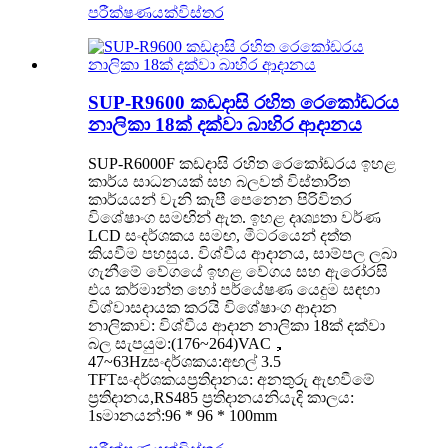
පරීක්ෂණයක්
විස්තර
SUP-R9600 කඩදාසි රහිත රෙකෝඩරය
නාලිකා 18ක් දක්වා බාහිර ආදානය
SUP-R6000F කඩදාසි රහිත රෙකෝඩරය ඉහළ
කාර්ය සාධනයක් සහ බලවත් විස්තාරිත
කාර්යයන් වැනි කැපී පෙනෙන පිරිවිතර
විශේෂාංග සමඟින් ඇත. ඉහළ දෘශ්‍යතා වර්ණ
LCD සංදර්ශකය සමඟ, මීටරයෙන් දත්ත
කියවීම පහසුය. විශ්වීය ආදානය, සාම්පල ලබා
ගැනීමේ වේගයේ ඉහළ වේගය සහ ඇරෝරසි
එය කර්මාන්ත හෝ පර්යේෂණ යෙදුම සඳහා
විශ්වාසදායක කරයි විශේෂාංග ආදාන
නාලිකාව: විශ්වීය ආදාන නාලිකා 18ක් දක්වා
බල සැපයුම:(176~264)VAC，
47~63Hzසංදර්ශකය:අඟල් 3.5
TFTසංදර්ශකයප්‍රතිදානය: අනතුරු ඇඟවීමේ
ප්‍රතිදානය,RS485 ප්‍රතිදානයනියැදි කාලය:
1sමානයන්:96 * 96 * 100mm