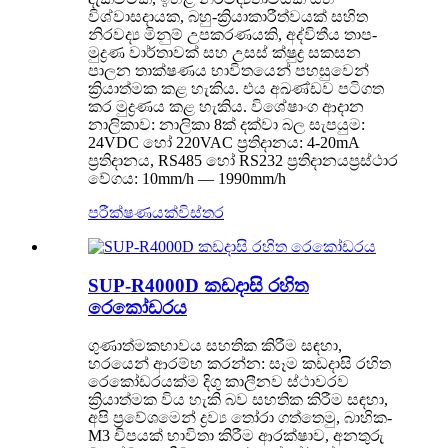
විශ්වාසදායක, බහු-ක්‍රියාකාරීත්වයක් සහිත
නිරවද්‍ය මිනුම් උපකරණයකි, අද්විතීය තාප-
මුද්‍රණ වාර්තාවක් සහ උසස් ක්ෂුද්‍ර සකසන
පාලන තාක්ෂණය භාවිතයෙන් පහසුවෙන්
ක්‍රියාත්මක කළ හැකිය. එය අඛණ්ඩව පටිගත
කර මුද්‍රණය කළ හැකිය. විශේෂාංග ආදාන
නාලිකාව: නාලිකා 8ක් දක්වා බල සැපයුම:
24VDC හෝ 220VAC ප්‍රතිදානය: 4-20mA
ප්‍රතිදානය, RS485 හෝ RS232 ප්‍රතිදානයප්‍රස්ථාර
වේගය: 10mm/h — 1990mm/h
පරීක්ෂණයක්
විස්තර
SUP-R4000D කඩදාසි රහිත
රෙකෝඩරය
ගුණාත්මකභාවය සහතික කිරීම සඳහා,
හරයෙන් ආරම්භ කරන්න: සෑම කඩදාසි රහිත
රෙකෝඩරයක්ම දිගු කාලීනව ස්ථාවරව
ක්‍රියාත්මක විය හැකි බව සහතික කිරීම සඳහා,
අපි ප්‍රවේශමෙන් ද්‍රව්‍ය තෝරා ගත්තෙමු, බාහික-
M3 චිපයක් භාවිතා කිරීම ආරක්ෂාව, අනතුරු