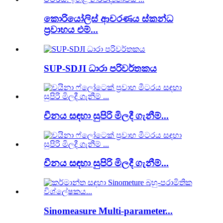
කොරියෝලිස් ආචරණය ස්කන්ධ
ප්‍රවාහය එම්...
SUP-SDJI ධාරා පරිවර්තකය
චීනය සඳහා සුපිරි මිලදී ගැනීම්...
චීනය සඳහා සුපිරි මිලදී ගැනීම්...
Sinomeasure Multi-parameter...