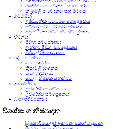
සන්නායකතා සංවේදකය සහ මීටරය
ඔක්සිජන් සංවේදකය සහ මීටරය
කැළඹිලි සංවේදකය සහ මීටරය
මට්ටමින්
අතිධ්වනික මට්ටමේ සම්ප්‍රේෂකය
රේඩාර් මට්ටමේ සම්ප්‍රේෂකය
ජල ස්ථිතික මට්ටමේ සම්ප්‍රේෂකය
පීඩනය
පීඩන සම්ප්‍රේෂකය
ආන්තර පීඩන සම්ප්‍රේෂකය
ඩිජිටල් පීඩන මානය
පද්ධති නිෂ්පාදන
රෙකෝඩරය
ක්‍රියාවලි දර්ශකය
සංඥා හුදකලාව
සංඥා උත්පාදක යන්ත්රය
උෂ්ණත්වය
උෂ්ණත්ව සංවේදකය
උෂ්ණත්ව සම්ප්‍රේෂකය
ධාරා පරිවර්තකය
විශේෂාංග නිෂ්පාදන