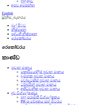
පුහුණුව
අපව අමතන්න
English
මුල් පිටුව
නිෂ්පාදන
පද්ධති නිෂ්පාදන
රෙකෝඩරය
රෙකෝඩරය
කාණ්ඩ
ප්‍රවාහ මානය
කොරියෝලිස් ප්‍රවාහ මානය
චුම්භක ප්‍රවාහ මානය
වෝටෙක්ස් ප්‍රවාහ මානය
ටර්බයින් ප්‍රවාහ මානය
අතිධ්වනික ප්‍රවාහ මානය
ද්‍රව විශ්ලේෂණය
බහු පරාමිති විශ්ලේෂකය
PH සංවේදකය සහ මීටරය