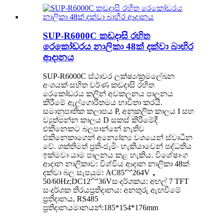
SUP-R6000C කඩදාසි රහිත
රෙකෝඩරය නාලිකා 48ක් දක්වා බාහිර
ආදානය
SUP-R6000C ස්ථාවර ලක්ෂ්‍ය/ක්‍රමලේඛන
අංශයක් සහිත වර්ණ කඩදාසි රහිත
රෙකෝඩරය කලින් අවකලනය පාලනය
කිරීමේ ඇල්ගොරිතමය භාවිතා කරයි.
සමානුපාතික කලාපය P, අනුකලිත කාලය I සහ
ව්‍යුත්පන්න කාලය D සකස් කිරීමේදී
එකිනෙකට බලපාන්නේ නැතිව
එකිනෙකාගෙන් අන්‍යෝන්‍ය වශයෙන් ස්වාධීන
වේ. ශක්තිමත් ප්‍රති-ජැමිං හැකියාවෙන් පද්ධතිය
ඉක්මවා යාම පාලනය කළ හැකිය. විශේෂාංග
ආදාන නාලිකාව: විශ්වීය ආදාන නාලිකා 48ක්
දක්වා බල සැපයුම: AC85～264V，
50/60Hz;DC12～36Vසංදර්ශකය: අඟල් 7 TFT
සංදර්ශක තිරයප්‍රතිදානය: අනතුරු ඇඟවීමේ
ප්‍රතිදානය, RS485
ප්‍රතිදානයමානයන්:185*154*176mm