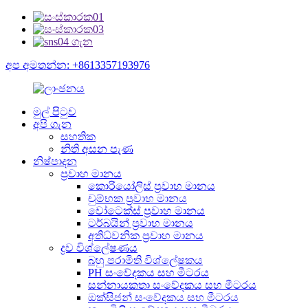
අප අමතන්න: +8613357193976
මුල් පිටුව
අපි ගැන
සහතික
නිති අසන පැණ
නිෂ්පාදන
ප්‍රවාහ මානය
කොරියෝලිස් ප්‍රවාහ මානය
චුම්භක ප්‍රවාහ මානය
වෝටෙක්ස් ප්‍රවාහ මානය
ටර්බයින් ප්‍රවාහ මානය
අතිධ්වනික ප්‍රවාහ මානය
ද්‍රව විශ්ලේෂණය
බහු පරාමිති විශ්ලේෂකය
PH සංවේදකය සහ මීටරය
සන්නායකතා සංවේදකය සහ මීටරය
ඔක්සිජන් සංවේදකය සහ මීටරය