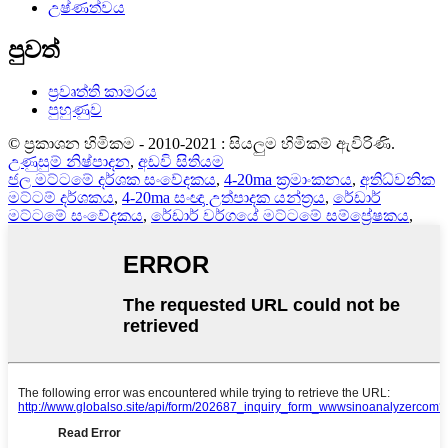
උෂ්ණත්වය
පුවත්
ප්‍රවෘත්ති කාමරය
පුහුණුව
© ප්‍රකාශන හිමිකම - 2010-2021 : සියලුම හිමිකම් ඇවිරිණි.
උණුසුම් නිෂ්පාදන
,
අඩවි සිතියම
ජල මට්ටමේ දර්ශක සංවේදකය
,
4-20ma ක්‍රමාංකනය
,
අතිධ්වනික
මට්ටම් දර්ශකය
,
4-20ma සංඥා උත්පාදක යන්ත්‍රය
,
රේඩාර්
මට්ටමේ සංවේදකය
,
රේඩාර් වර්ගයේ මට්ටමේ සම්ප්‍රේෂකය
,