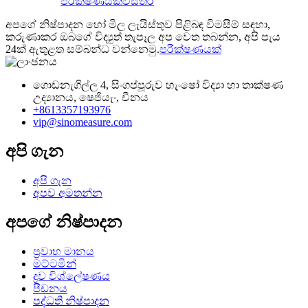
පරීක්ෂණයක්
විස්තර
අපගේ නිෂ්පාදන හෝ මිල ලැයිස්තුව පිළිබඳ විමසීම් සඳහා,
කරුණාකර ඔබගේ විද්‍යුත් තැපෑල අප වෙත තබන්න, අපි පැය
24ක් ඇතුළත සම්බන්ධ වන්නෙමු.
පරීක්ෂණයක්
ගොඩනැගිල්ල 4, සිංගප්පූරුව හැංෂෝ විද්‍යා හා තාක්ෂණ
උද්‍යානය, ෂෙජියැං, චීනය
+8613357193976
vip@sinomeasure.com
අපි ගැන
අපි ගැන
අපව අමතන්න
අපගේ නිෂ්පාදන
ප්‍රවාහ මානය
මට්ටමින්
ද්‍රව විශ්ලේෂණය
පීඩනය
පද්ධති නිෂ්පාදන