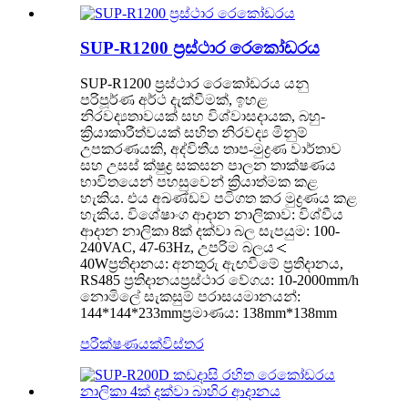
SUP-R1200 ප්‍රස්ථාර රෙකෝඩරය
SUP-R1200 ප්‍රස්ථාර රෙකෝඩරය යනු
පරිපූර්ණ අර්ථ දැක්වීමක්, ඉහළ
නිරවද්‍යතාවයක් සහ විශ්වාසදායක, බහු-
ක්‍රියාකාරීත්වයක් සහිත නිරවද්‍ය මිනුම්
උපකරණයකි, අද්විතීය තාප-මුද්‍රණ වාර්තාව
සහ උසස් ක්ෂුද්‍ර සකසන පාලන තාක්ෂණය
භාවිතයෙන් පහසුවෙන් ක්‍රියාත්මක කළ
හැකිය. එය අඛණ්ඩව පටිගත කර මුද්‍රණය කළ
හැකිය. විශේෂාංග ආදාන නාලිකාව: විශ්වීය
ආදාන නාලිකා 8ක් දක්වා බල සැපයුම: 100-
240VAC, 47-63Hz, උපරිම බලය＜
40Wප්‍රතිදානය: අනතුරු ඇඟවීමේ ප්‍රතිදානය,
RS485 ප්‍රතිදානයප්‍රස්ථාර වේගය: 10-2000mm/h
නොමිලේ සැකසුම් පරාසයමානයන්:
144*144*233mmප්‍රමාණය: 138mm*138mm
පරීක්ෂණයක්
විස්තර