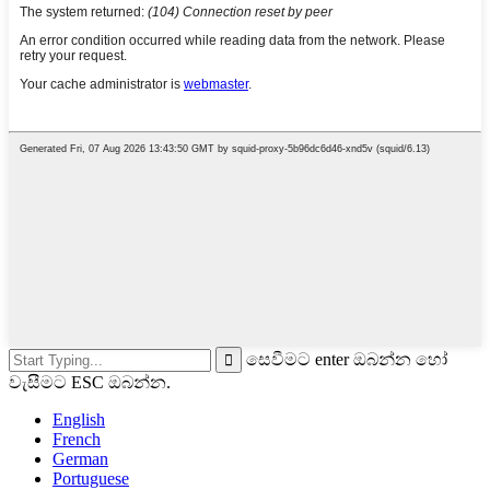
සෙවීමට enter ඔබන්න හෝ
වැසීමට ESC ඔබන්න.
English
French
German
Portuguese