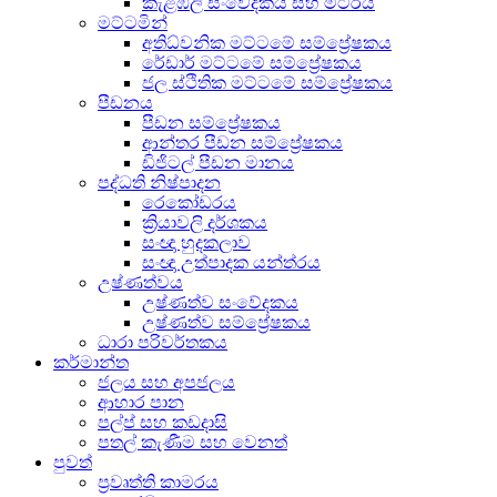
කැළඹිලි සංවේදකය සහ මීටරය
මට්ටමින්
අතිධ්වනික මට්ටමේ සම්ප්‍රේෂකය
රේඩාර් මට්ටමේ සම්ප්‍රේෂකය
ජල ස්ථිතික මට්ටමේ සම්ප්‍රේෂකය
පීඩනය
පීඩන සම්ප්‍රේෂකය
ආන්තර පීඩන සම්ප්‍රේෂකය
ඩිජිටල් පීඩන මානය
පද්ධති නිෂ්පාදන
රෙකෝඩරය
ක්‍රියාවලි දර්ශකය
සංඥා හුදකලාව
සංඥා උත්පාදක යන්ත්රය
උෂ්ණත්වය
උෂ්ණත්ව සංවේදකය
උෂ්ණත්ව සම්ප්‍රේෂකය
ධාරා පරිවර්තකය
කර්මාන්ත
ජලය සහ අපජලය
ආහාර පාන
පල්ප් සහ කඩදාසි
පතල් කැණීම සහ වෙනත්
පුවත්
ප්‍රවෘත්ති කාමරය