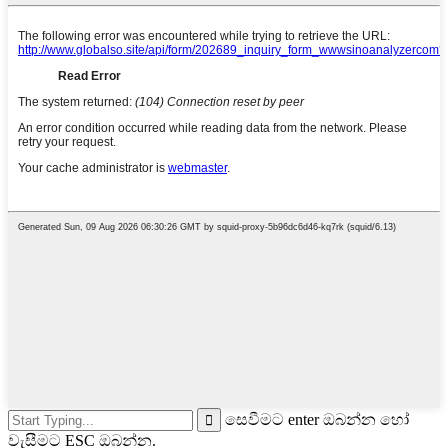
සෙවීමට enter ඔබන්න හෝ
වැසීමට ESC ඔබන්න.