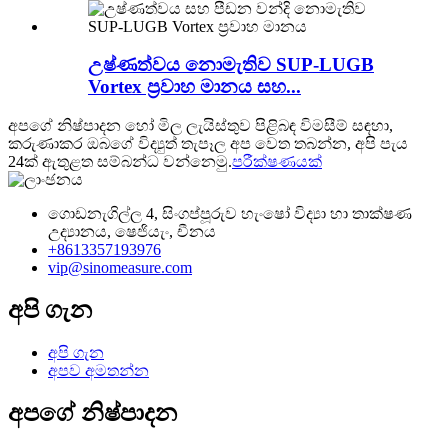
උෂ්ණත්වය නොමැතිව SUP-LUGB
Vortex ප්‍රවාහ මානය සහ...
අපගේ නිෂ්පාදන හෝ මිල ලැයිස්තුව පිළිබඳ විමසීම් සඳහා,
කරුණාකර ඔබගේ විද්‍යුත් තැපෑල අප වෙත තබන්න, අපි පැය
24ක් ඇතුළත සම්බන්ධ වන්නෙමු.
පරීක්ෂණයක්
ගොඩනැගිල්ල 4, සිංගප්පූරුව හැංෂෝ විද්‍යා හා තාක්ෂණ
උද්‍යානය, ෂෙජියැං, චීනය
+8613357193976
vip@sinomeasure.com
අපි ගැන
අපි ගැන
අපව අමතන්න
අපගේ නිෂ්පාදන