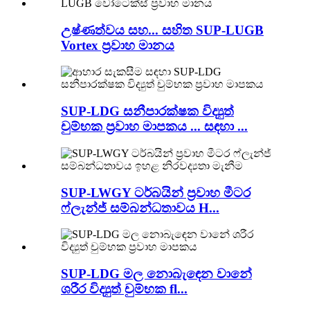
උෂ්ණත්වය සහ... සහිත SUP-LUGB
Vortex ප්‍රවාහ මානය
SUP-LDG සනීපාරක්ෂක විද්‍යුත්
චුම්භක ප්‍රවාහ මාපකය ... සඳහා ...
SUP-LWGY ටර්බයින් ප්‍රවාහ මීටර
ෆ්ලැන්ජ් සම්බන්ධතාවය H...
SUP-LDG මල නොබැඳෙන වානේ
ශරීර විද්‍යුත් චුම්භක fl...