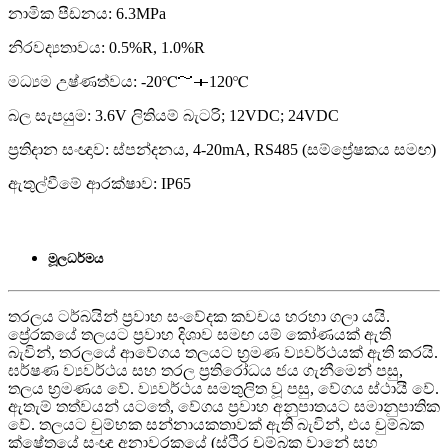
නාමික පීඩනය: 6.3MPa
නිරවද්‍යතාවය: 0.5%R, 1.0%R
මධ්‍යම උෂ්ණත්වය: -20℃～＋120℃
බල සැපයුම: 3.6V ලිතියම් බැටරි; 12VDC; 24VDC
ප්‍රතිදාන සංඥාව: ස්පන්දනය, 4-20mA, RS485 (සම්ප්‍රේෂකය සමඟ)
ඇතුල්වීමේ ආරක්ෂාව: IP65
මූලධර්මය
තරලය ටර්බයින් ප්‍රවාහ සංවේදක කවචය හරහා ගලා යයි.
ප්‍රේරකයේ තලයට ප්‍රවාහ දිශාව සමඟ යම් කෝණයක් ඇති
බැවින්, තරලයේ ආවේගය තලයට භ්‍රමණ ව්‍යවර්ථයක් ඇති කරයි.
ඝර්ෂණ ව්‍යවර්ථය සහ තරල ප්‍රතිරෝධය ජය ගැනීමෙන් පසු,
තලය භ්‍රමණය වේ. ව්‍යවර්ථය සමතුලිත වූ පසු, වේගය ස්ථායී වේ.
ඇතැම් තත්වයන් යටතේ, වේගය ප්‍රවාහ අනුපාතයට සමානුපාතික
වේ. තලයට චුම්භක සන්නායකතාවක් ඇති බැවින්, එය චුම්බක
ක්ෂේත්‍රයේ සංඥා අනාවරකයේ (ස්ථිර චුම්බක වානේ සහ