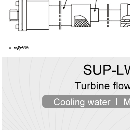
හැඳින්වීම