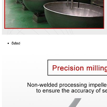
විස්තර