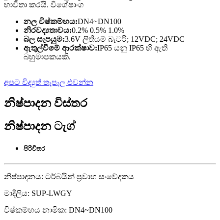
භාවිතා කරයි. විශේෂාංග
නල විෂ්කම්භය:
DN4~DN100
නිරවද්‍යතාවය:
0.2% 0.5% 1.0%
බල සැපයුම:
3.6V ලිතියම් බැටරි; 12VDC; 24VDC
ඇතුල්වීමේ ආරක්ෂාව:
IP65 යනු IP65 හි ඇති
බහුමාපකයකි.
අපට විද්‍යුත් තැපෑල එවන්න
නිෂ්පාදන විස්තර
නිෂ්පාදන ටැග්
පිරිවිතර
නිෂ්පාදනය: ටර්බයින් ප්‍රවාහ සංවේදකය
මාදිලිය: SUP-LWGY
විෂ්කම්භය නාමික: DN4~DN100