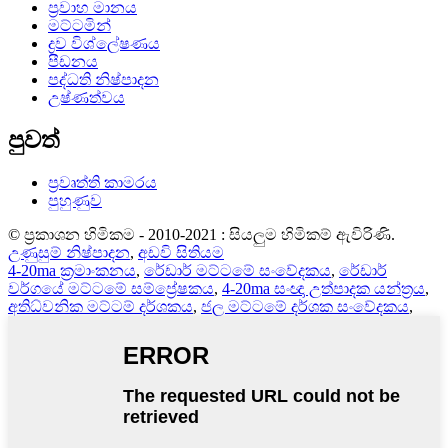
ප්‍රවාහ මානය
මට්ටමින්
ද්‍රව විශ්ලේෂණය
පීඩනය
පද්ධති නිෂ්පාදන
උෂ්ණත්වය
පුවත්
ප්‍රවෘත්ති කාමරය
පුහුණුව
© ප්‍රකාශන හිමිකම - 2010-2021 : සියලුම හිමිකම් ඇවිරිණි.
උණුසුම් නිෂ්පාදන
,
අඩවි සිතියම
4-20ma ක්‍රමාංකනය
,
රේඩාර් මට්ටමේ සංවේදකය
,
රේඩාර්
වර්ගයේ මට්ටමේ සම්ප්‍රේෂකය
,
4-20ma සංඥා උත්පාදක යන්ත්‍රය
,
අතිධ්වනික මට්ටම් දර්ශකය
,
ජල මට්ටමේ දර්ශක සංවේදකය
,