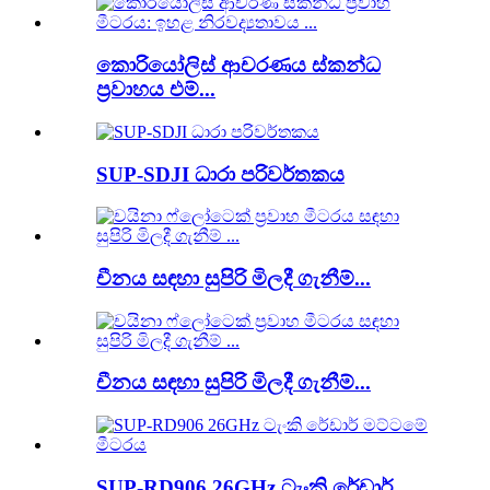
කොරියෝලිස් ආචරණය ස්කන්ධ
ප්‍රවාහය එම්...
SUP-SDJI ධාරා පරිවර්තකය
චීනය සඳහා සුපිරි මිලදී ගැනීම්...
චීනය සඳහා සුපිරි මිලදී ගැනීම්...
SUP-RD906 26GHz ටැංකි රේඩාර් ...