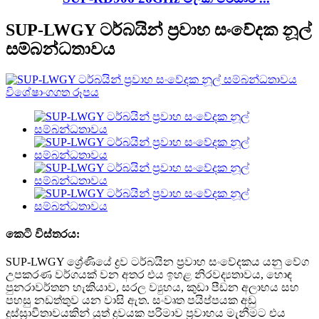
SUP-LWGY ටර්බයින් ප්‍රවාහ සංවේදක නූල්
සම්බන්ධතාවය
කෙටි විස්තරය:
SUP-LWGY ශ්‍රේණියේ ද්‍රව ටර්බයින ප්‍රවාහ සංවේදකය යනු වේග
උපකරණ වර්ගයක් වන අතර එය ඉහළ නිරවද්‍යතාවය, හොඳ
පුනරාවර්තන හැකියාව, සරල ව්‍යුහය, කුඩා පීඩන අලාභය සහ
පහසු නඩත්තුව යන වාසි ඇත. සංවෘත පයිප්පයක අඩු
දුස්ස්‍රාවීතාවයකින් යුත් ද්‍රවයක පරිමාව ප්‍රවාහය මැනීමට එය