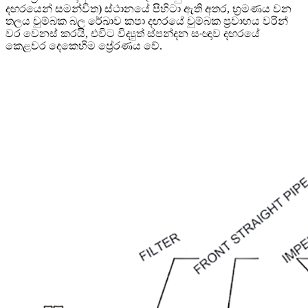
දඟරයෙන් සමන්විත) ස්ථානයේ පිහිටා ඇති අතර, භ්‍රමණය වන
තලය චුම්බක බල රේඛාව කපා දඟරයේ චුම්බක ප්‍රවාහය වරින්
වර වෙනස් කරයි, එවිට විද්‍යුත් ස්පන්දන සංඥාව දඟරයේ
කෙළවර දෙකෙහිම ප්‍රේරණය වේ.