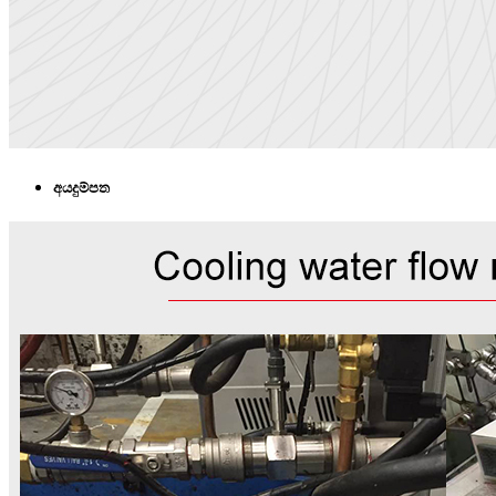
අයදුම්පත