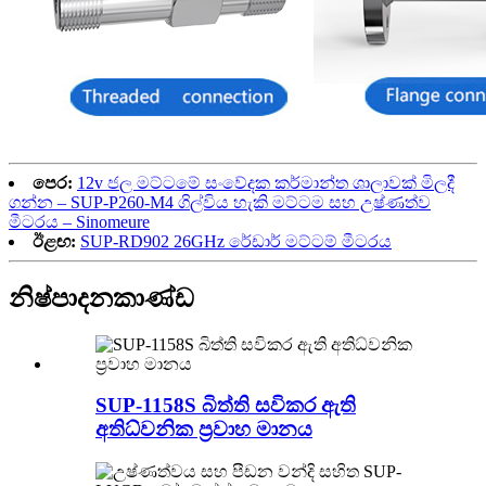
පෙර:
12v ජල මට්ටමේ සංවේදක කර්මාන්ත ශාලාවක් මිලදී
ගන්න – SUP-P260-M4 ගිල්විය හැකි මට්ටම සහ උෂ්ණත්ව
මීටරය – Sinomeure
ඊළඟ:
SUP-RD902 26GHz රේඩාර් මට්ටම් මීටරය
නිෂ්පාදන
කාණ්ඩ
SUP-1158S බිත්ති සවිකර ඇති
අතිධ්වනික ප්‍රවාහ මානය