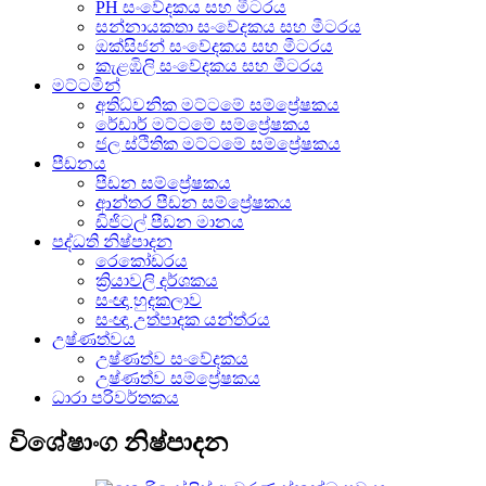
PH සංවේදකය සහ මීටරය
සන්නායකතා සංවේදකය සහ මීටරය
ඔක්සිජන් සංවේදකය සහ මීටරය
කැළඹිලි සංවේදකය සහ මීටරය
මට්ටමින්
අතිධ්වනික මට්ටමේ සම්ප්‍රේෂකය
රේඩාර් මට්ටමේ සම්ප්‍රේෂකය
ජල ස්ථිතික මට්ටමේ සම්ප්‍රේෂකය
පීඩනය
පීඩන සම්ප්‍රේෂකය
ආන්තර පීඩන සම්ප්‍රේෂකය
ඩිජිටල් පීඩන මානය
පද්ධති නිෂ්පාදන
රෙකෝඩරය
ක්‍රියාවලි දර්ශකය
සංඥා හුදකලාව
සංඥා උත්පාදක යන්ත්රය
උෂ්ණත්වය
උෂ්ණත්ව සංවේදකය
උෂ්ණත්ව සම්ප්‍රේෂකය
ධාරා පරිවර්තකය
විශේෂාංග නිෂ්පාදන