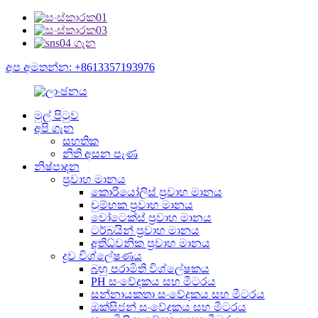
අප අමතන්න: +8613357193976
මුල් පිටුව
අපි ගැන
සහතික
නිති අසන පැණ
නිෂ්පාදන
ප්‍රවාහ මානය
කොරියෝලිස් ප්‍රවාහ මානය
චුම්භක ප්‍රවාහ මානය
වෝටෙක්ස් ප්‍රවාහ මානය
ටර්බයින් ප්‍රවාහ මානය
අතිධ්වනික ප්‍රවාහ මානය
ද්‍රව විශ්ලේෂණය
බහු පරාමිති විශ්ලේෂකය
PH සංවේදකය සහ මීටරය
සන්නායකතා සංවේදකය සහ මීටරය
ඔක්සිජන් සංවේදකය සහ මීටරය