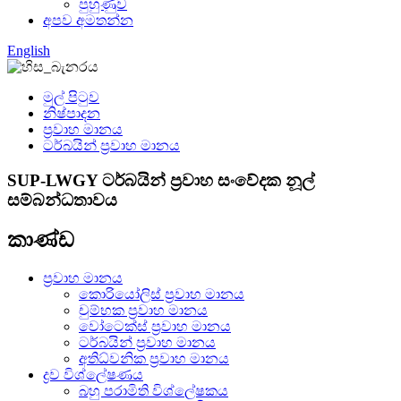
පුහුණුව
අපව අමතන්න
English
මුල් පිටුව
නිෂ්පාදන
ප්‍රවාහ මානය
ටර්බයින් ප්‍රවාහ මානය
SUP-LWGY ටර්බයින් ප්‍රවාහ සංවේදක නූල්
සම්බන්ධතාවය
කාණ්ඩ
ප්‍රවාහ මානය
කොරියෝලිස් ප්‍රවාහ මානය
චුම්භක ප්‍රවාහ මානය
වෝටෙක්ස් ප්‍රවාහ මානය
ටර්බයින් ප්‍රවාහ මානය
අතිධ්වනික ප්‍රවාහ මානය
ද්‍රව විශ්ලේෂණය
බහු පරාමිති විශ්ලේෂකය